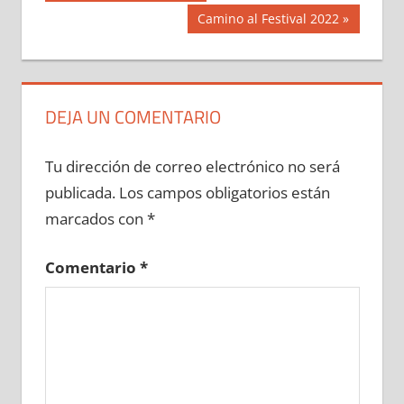
anterior:
de
Siguiente
Camino al Festival 2022
entrada:
entradas
DEJA UN COMENTARIO
Tu dirección de correo electrónico no será
publicada.
Los campos obligatorios están
marcados con
*
Comentario
*