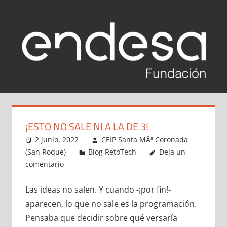
Saltar
al
contenido
RETOTECH
Reto
Tech
2020-
Fundación
¡ESTO NO SALE NI A LA DE 3!
Endesa
2021
2 junio, 2022
CEIP Santa MÂª Coronada
2020-
(San Roque)
Blog RetoTech
Deja un
2021
comentario
Las ideas no salen. Y cuando -¡por fin!-
aparecen, lo que no sale es la programación.
Pensaba que decidir sobre qué versaría