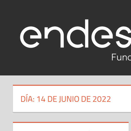
Saltar
al
Reto
contenido
Tech
Fundación
Endesa
2020-
2021
DÍA:
14 DE JUNIO DE 2022