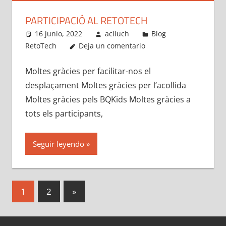
PARTICIPACIÓ AL RETOTECH
16 junio, 2022
aclluch
Blog
RetoTech
Deja un comentario
Moltes gràcies per facilitar-nos el
desplaçament Moltes gràcies per l’acollida
Moltes gràcies pels BQKids Moltes gràcies a
tots els participants,
Seguir leyendo
Navegación
Entradas
1
2
»
siguientes
de