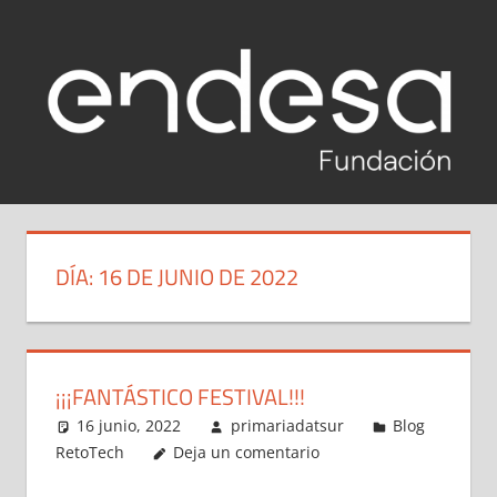
Saltar
al
contenido
RETOTECH
Reto
Tech
2020-
Fundación
DÍA:
16 DE JUNIO DE 2022
Endesa
2021
2020-
2021
¡¡¡FANTÁSTICO FESTIVAL!!!
16 junio, 2022
primariadatsur
Blog
RetoTech
Deja un comentario