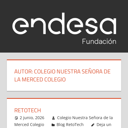
Saltar
al
contenido
RETOTECH
Reto
Tech
2020-
Fundación
AUTOR:
COLEGIO NUESTRA SEÑORA DE
Endesa
2021
LA MERCED COLEGIO
2020-
2021
RETOTECH
2 junio, 2026
Colegio Nuestra Señora de la
Merced Colegio
Blog RetoTech
Deja un