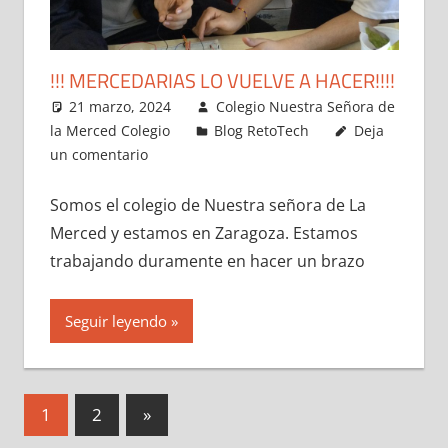
!!! MERCEDARIAS LO VUELVE A HACER!!!!
21 marzo, 2024
Colegio Nuestra Señora de
la Merced Colegio
Blog RetoTech
Deja
un comentario
Somos el colegio de Nuestra señora de La
Merced y estamos en Zaragoza. Estamos
trabajando duramente en hacer un brazo
Seguir leyendo
Paginación
Entradas
1
2
»
siguientes