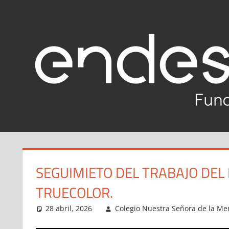
Saltar
al
Reto
contenido
Tech
Fundación
Endesa
2020-
2021
SEGUIMIETO DEL TRABAJO DEL
TRUECOLOR.
28 abril, 2026
Colegio Nuestra Señora de la Me