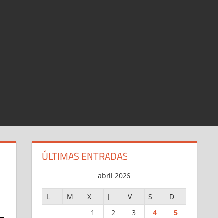
ÚLTIMAS ENTRADAS
abril 2026
L
M
X
J
V
S
D
1
2
3
4
5