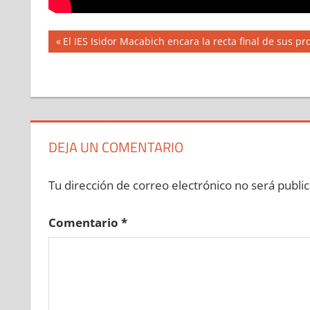
Navegación
Entrada
El IES Isidor Macabich encara la recta final de sus p
anterior:
de
entradas
DEJA UN COMENTARIO
Tu dirección de correo electrónico no será public
Comentario
*