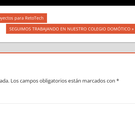
royectos para RetoTech
Siguiente
SEGUIMOS TRABAJANDO EN NUESTRO COLEGIO DOMÓTICO
entrada:
ada.
Los campos obligatorios están marcados con
*