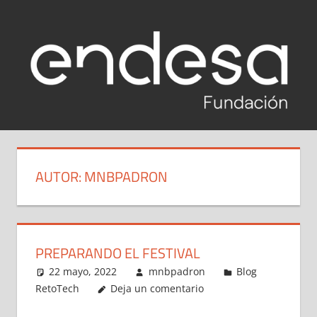
Saltar
al
contenido
RETOTECH
Reto
Tech
2020-
Fundación
AUTOR:
MNBPADRON
Endesa
2021
2020-
2021
PREPARANDO EL FESTIVAL
22 mayo, 2022
mnbpadron
Blog
RetoTech
Deja un comentario