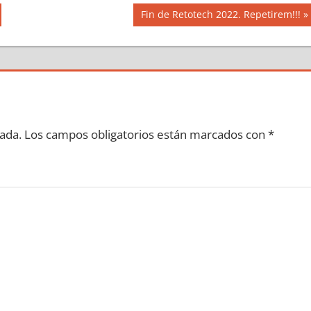
Siguiente
Fin de Retotech 2022. Repetirem!!!
entrada:
ada.
Los campos obligatorios están marcados con
*