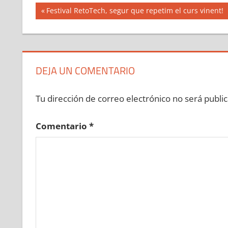
Navegación
Entrada
Festival RetoTech, segur que repetim el curs vinent!
anterior:
de
entradas
DEJA UN COMENTARIO
Tu dirección de correo electrónico no será public
Comentario
*