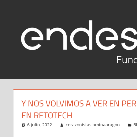
Saltar
al
Reto
contenido
Tech
Fundación
Endesa
2020-
2021
Y NOS VOLVIMOS A VER EN PE
EN RETOTECH
6 julio, 2022
corazonistaslaminaaragon
B