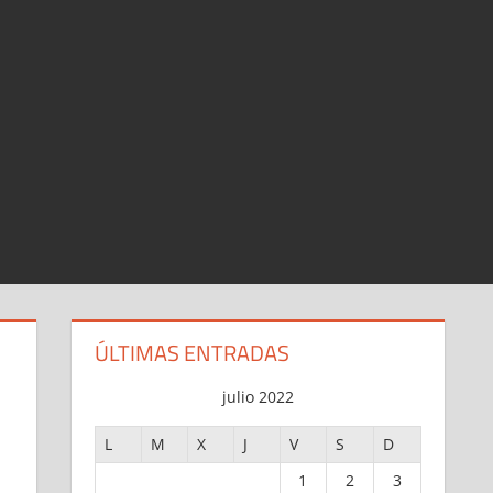
ÚLTIMAS ENTRADAS
julio 2022
L
M
X
J
V
S
D
1
2
3