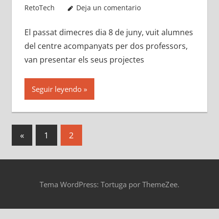
RetoTech
Deja un comentario
El passat dimecres dia 8 de juny, vuit alumnes
del centre acompanyats per dos professors,
van presentar els seus projectes
Seguir leyendo
Paginación
Entradas
«
1
2
anteriores
de
entradas
Tema WordPress: Tortuga por ThemeZee.