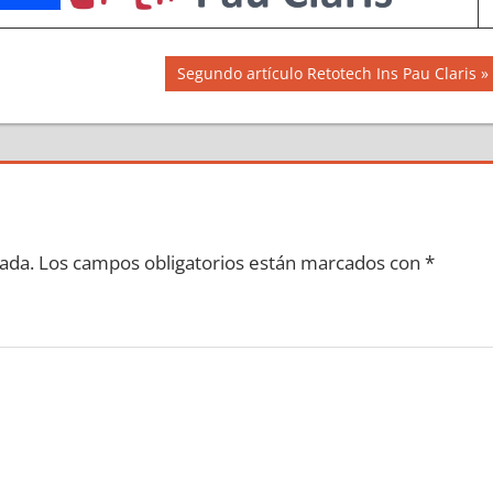
Siguiente
Segundo artículo Retotech Ins Pau Claris
entrada:
ada.
Los campos obligatorios están marcados con
*