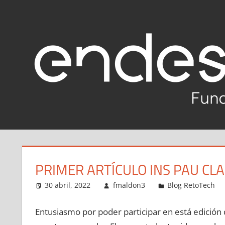
Saltar
al
Reto
contenido
Tech
Fundación
Endesa
2020-
2021
PRIMER ARTÍCULO INS PAU CLA
30 abril, 2022
fmaldon3
Blog RetoTech
Entusiasmo por poder participar en está edición