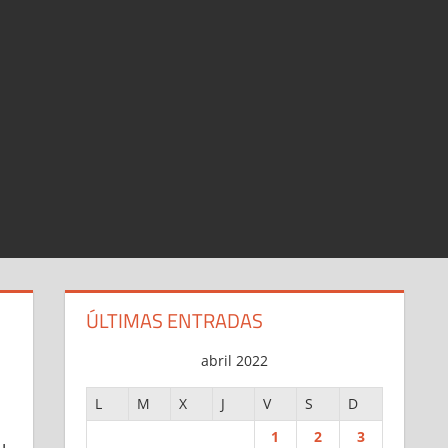
ÚLTIMAS ENTRADAS
abril 2022
L
M
X
J
V
S
D
1
2
3