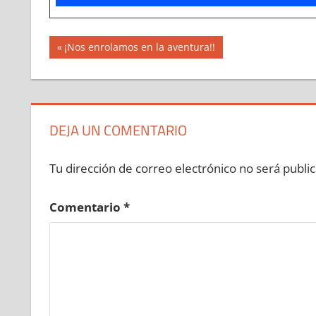
Navegación
Entrada
¡Nos enrolamos en la aventura!!
anterior:
de
entradas
DEJA UN COMENTARIO
Tu dirección de correo electrónico no será public
Comentario
*