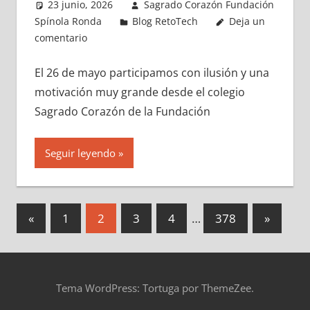
23 junio, 2026
Sagrado Corazón Fundación
Spínola Ronda
Blog RetoTech
Deja un
comentario
El 26 de mayo participamos con ilusión y una
motivación muy grande desde el colegio
Sagrado Corazón de la Fundación
Seguir leyendo
Paginación
Entradas
Entrada
«
1
2
3
4
…
378
»
anteriores
siguient
de
entradas
Tema WordPress: Tortuga por ThemeZee.