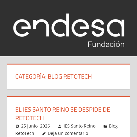
Saltar
al
contenido
RETOTECH
Reto
Tech
2020-
Fundación
CATEGORÍA:
BLOG RETOTECH
Endesa
2021
2020-
2021
EL IES SANTO REINO SE DESPIDE DE
RETOTECH
25 junio, 2026
IES Santo Reino
Blog
RetoTech
Deja un comentario